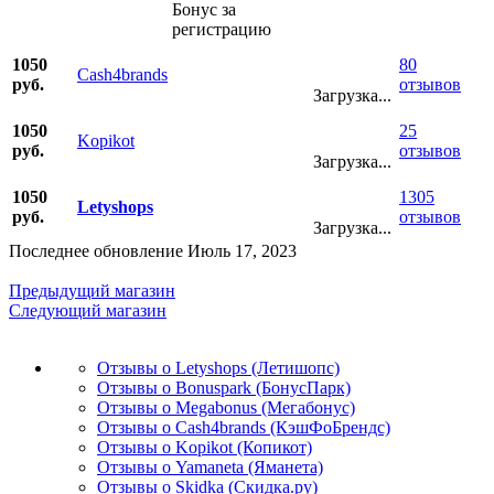
Бонус за
регистрацию
1050
80
Cash4brands
руб.
отзывов
Загрузка...
1050
25
Kopikot
руб.
отзывов
Загрузка...
1050
1305
Letyshops
руб.
отзывов
Загрузка...
Последнее обновление Июль 17, 2023
Предыдущий магазин
Следующий магазин
Отзывы о Letyshops (Летишопс)
Отзывы о Bonuspark (БонусПарк)
Отзывы о Megabonus (Мегабонус)
Отзывы о Cash4brands (КэшФоБрендс)
Отзывы о Kopikot (Копикот)
Отзывы о Yamaneta (Яманета)
Отзывы о Skidka (Скидка.ру)