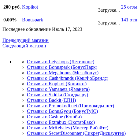
200 руб.
Kopikot
25 отз
Загрузка...
0.00%
Bonuspark
141 от
Загрузка...
Последнее обновление Июль 17, 2023
Предыдущий магазин
Следующий магазин
Отзывы о Letyshops (Летишопс)
Отзывы о Bonuspark (БонусПарк)
Отзывы о Megabonus (Мегабонус)
Отзывы о Cash4brands (КэшФоБрендс)
Отзывы о Kopikot (Копикот)
Отзывы о Yamaneta (Яманета)
Отзывы о Skidka (Скидка.ру)
Отзывы о Backit (ЕПН)
Отзывы о Promokodi.net (Промокоды.нет)
Отзывы о Bonus2you (БонусТуЮ)
Отзывы о Cashbe (Кэшби)
Отзывы о Extrabux (ЭкстарБакс)
Отзывы о MrRebates (Мистер Рибэйтс)
Отзывы о SecretDiscounter (СикретДискаунтер)