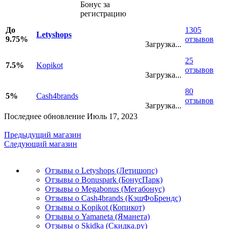
Бонус за
регистрацию
До
1305
Letyshops
9.75%
отзывов
Загрузка...
25
7.5%
Kopikot
отзывов
Загрузка...
80
5%
Cash4brands
отзывов
Загрузка...
Последнее обновление Июль 17, 2023
Предыдущий магазин
Следующий магазин
Отзывы о Letyshops (Летишопс)
Отзывы о Bonuspark (БонусПарк)
Отзывы о Megabonus (Мегабонус)
Отзывы о Cash4brands (КэшФоБрендс)
Отзывы о Kopikot (Копикот)
Отзывы о Yamaneta (Яманета)
Отзывы о Skidka (Скидка.ру)