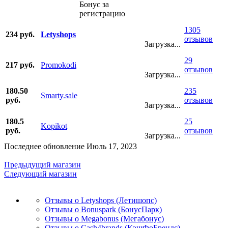
Бонус за
регистрацию
1305
234 руб.
Letyshops
отзывов
Загрузка...
29
217 руб.
Promokodi
отзывов
Загрузка...
180.50
235
Smarty.sale
руб.
отзывов
Загрузка...
180.5
25
Kopikot
руб.
отзывов
Загрузка...
Последнее обновление Июль 17, 2023
Предыдущий магазин
Следующий магазин
Отзывы о Letyshops (Летишопс)
Отзывы о Bonuspark (БонусПарк)
Отзывы о Megabonus (Мегабонус)
Отзывы о Cash4brands (КэшФоБрендс)