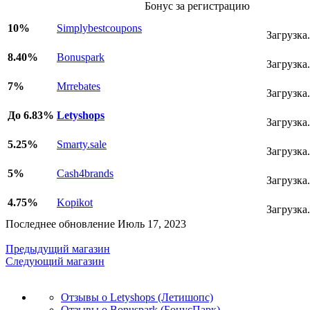
Бонус за регистрацию
10%
Simplybestcoupons
Загрузка.
8.40%
Bonuspark
Загрузка.
7%
Mrrebates
Загрузка.
До 6.83%
Letyshops
Загрузка.
5.25%
Smarty.sale
Загрузка.
5%
Cash4brands
Загрузка.
4.75%
Kopikot
Загрузка.
Последнее обновление Июль 17, 2023
Предыдущий магазин
Следующий магазин
Отзывы о Letyshops (Летишопс)
Отзывы о Bonuspark (БонусПарк)