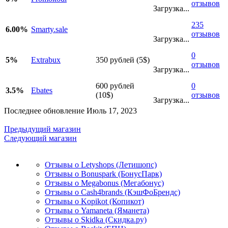
отзывов
Загрузка...
235
6.00%
Smarty.sale
отзывов
Загрузка...
0
5%
Extrabux
350 рублей (5$)
отзывов
Загрузка...
600 рублей
0
3.5%
Ebates
(10$)
отзывов
Загрузка...
Последнее обновление Июль 17, 2023
Предыдущий магазин
Следующий магазин
Отзывы о Letyshops (Летишопс)
Отзывы о Bonuspark (БонусПарк)
Отзывы о Megabonus (Мегабонус)
Отзывы о Cash4brands (КэшФоБрендс)
Отзывы о Kopikot (Копикот)
Отзывы о Yamaneta (Яманета)
Отзывы о Skidka (Скидка.ру)