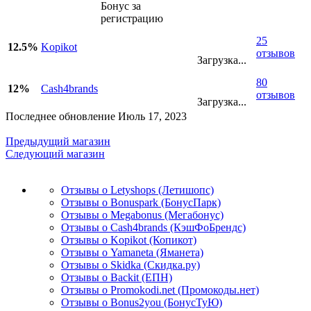
Бонус за
регистрацию
25
12.5%
Kopikot
отзывов
Загрузка...
80
12%
Cash4brands
отзывов
Загрузка...
Последнее обновление Июль 17, 2023
Предыдущий магазин
Следующий магазин
Отзывы о Letyshops (Летишопс)
Отзывы о Bonuspark (БонусПарк)
Отзывы о Megabonus (Мегабонус)
Отзывы о Cash4brands (КэшФоБрендс)
Отзывы о Kopikot (Копикот)
Отзывы о Yamaneta (Яманета)
Отзывы о Skidka (Скидка.ру)
Отзывы о Backit (ЕПН)
Отзывы о Promokodi.net (Промокоды.нет)
Отзывы о Bonus2you (БонусТуЮ)