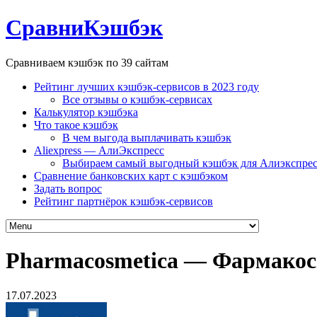
СравниКэшбэк
Сравниваем кэшбэк по 39 сайтам
Рейтинг лучших кэшбэк-сервисов в 2023 году
Все отзывы о кэшбэк-сервисах
Калькулятор кэшбэка
Что такое кэшбэк
В чем выгода выплачивать кэшбэк
Aliexpress — АлиЭкспресс
Выбираем самый выгодный кэшбэк для Алиэкспрес
Сравнение банковских карт с кэшбэком
Задать вопрос
Рейтинг партнёрок кэшбэк-сервисов
Pharmacosmetica — Фармако
17.07.2023