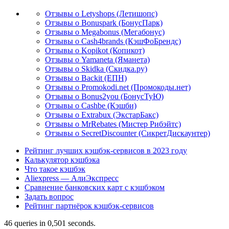
Отзывы о Letyshops (Летишопс)
Отзывы о Bonuspark (БонусПарк)
Отзывы о Megabonus (Мегабонус)
Отзывы о Cash4brands (КэшФоБрендс)
Отзывы о Kopikot (Копикот)
Отзывы о Yamaneta (Яманета)
Отзывы о Skidka (Скидка.ру)
Отзывы о Backit (ЕПН)
Отзывы о Promokodi.net (Промокоды.нет)
Отзывы о Bonus2you (БонусТуЮ)
Отзывы о Cashbe (Кэшби)
Отзывы о Extrabux (ЭкстарБакс)
Отзывы о MrRebates (Мистер Рибэйтс)
Отзывы о SecretDiscounter (СикретДискаунтер)
Рейтинг лучших кэшбэк-сервисов в 2023 году
Калькулятор кэшбэка
Что такое кэшбэк
Aliexpress — АлиЭкспресс
Сравнение банковских карт с кэшбэком
Задать вопрос
Рейтинг партнёрок кэшбэк-сервисов
46 queries in 0,501 seconds.