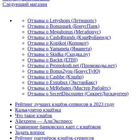
Следующий магазин
Отзывы о Letyshops (Летишопс)
Отзывы о Bonuspark (БонусПарк)
Отзывы о Megabonus (Мегабонус)
Отзывы о Cash4brands (КэшФоБрендс)
Отзывы о Kopikot (Копикот)
Отзывы о Yamaneta (Яманета)
Отзывы о Skidka (Скидка.ру)
Отзывы о Backit (ЕПН)
Отзывы о Promokodi.net (Промокоды.нет)
Отзывы о Bonus2you (БонусТуЮ)
Отзывы о Cashbe (Кэшби)
Отзывы о Extrabux (ЭкстарБакс)
Отзывы о MrRebates (Мистер Рибэйтс)
Отзывы о SecretDiscounter (СикретДискаунтер)
Рейтинг лучших кэшбэк-сервисов в 2023 году
Калькулятор кэшбэка
Что такое кэшбэк
Aliexpress — АлиЭкспресс
Сравнение банковских карт с кэшбэком
Задать вопрос
Рейтинг партнёрок кэшбэк-сервисов